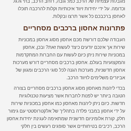
מגבלות עצמיות של הרכב כמו: גובה, רוחב הרכב, בתי גלגל
וכדומה. על ידי יחידות זיווד איכותיות וקלות להרכבה תוכלו
לאחסן ברכבכם כל אשר תרצו ובקלות.
פתרונות אחסון ברכבים מסחריים
העבודה שלכם דורשת מכם אחסון מסוג אחסון במכוניות
שירות אך אינכם יודעים כיצד לעשות זאת? ובכן, אחסון
במכוניות שירות ניתן כיום לעשות עם החברות המתקדמות
והמקצועיות בעולם. אחסון ברכבים מסחריים דורש מערכות
אחסון חדשניות, מערכות הגנה לכל סוגי הרכבים ומגוון של
אביזרים משלימים לזיווד הרכב.
בכדי ליהנות מאחסון מסוג אחסון ברכבים מסחריים בצורה
הטובה ביותר יש לפנות לחברות אשר מציעות טכנולוגיות
חדשות. כיום ניתן ליהנות מאחסון כמו אחסון במכוניות שירות
על ידי אחסון במבני פלדה בתהליך של אלקטרוסטטי עם גימור
חלק, קורת אלומיניום חדשנית שמתאימה לעגינת יחידות אחסון
הרכב, רכיבים בטיחותיים אשר סופגים רעשים בין חלקי