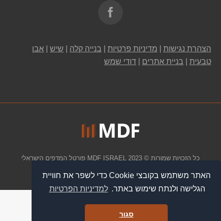
Find us on:
הצהרת נגישות
|
מדיניות פרטיות
|
בנייה קלה
|
שיש
|
אבן
טבעית
|
בניית אתרים
|
דודי שמש
כל הזכויות שמורות © 2023 MDF ISRAEL
פורטל המדפים הישראלי
תפריט תחתון
האתר משתמש בקובצי Cookie כדי לשפר את חוויית
האתר משתמש בקובצי Cookie כדי לשפר את חוויית
הגלישה ולנתח שימוש באתר.
הגלישה ולנתח שימוש באתר.
למדיניות הפרטיות
למדיניות הפרטיות
סגור
סגור