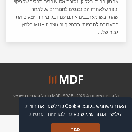
אחסון בבית. חלקיקי נסורת אלו עוברים תהליך של ניקוי
וניפוי שלאחריו הם נכנסים לתנורי יבוש, לאחר
שהתייבשו מערבבים אותם עם דבק מיוחד ויוצקים את
התערובת לתבניות, בתהליך זה נוצר ה-MDF בלחץ
גבוה של…
כל הזכויות שמורות © 2023 MDF ISRAEL
פורטל המדפים הישראלי
תפריט תחתון
האתר משתמש בקובצי Cookie כדי לשפר את חוויית
האתר משתמש בקובצי Cookie כדי לשפר את חוויית
הגלישה ולנתח שימוש באתר.
הגלישה ולנתח שימוש באתר.
למדיניות הפרטיות
למדיניות הפרטיות
סגור
סגור